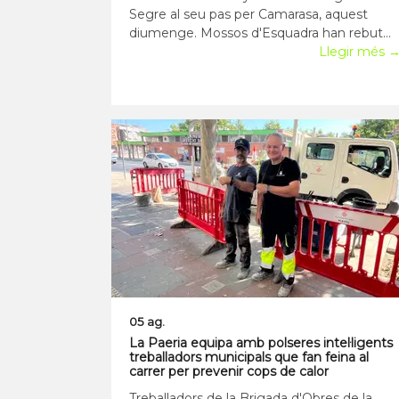
Segre al seu pas per Camarasa, aquest
diumenge. Mossos d'Esquadra han rebut
l'avís a les 14.20 hores, i expliquen a l'ACN
Llegir més 
que dos joves s'han llançat al riu, però que
només un n'ha pogut sortir amb vida. Els
Bombers de la Generalitat han l
05 ag.
La Paeria equipa amb polseres intel·ligents
treballadors municipals que fan feina al
carrer per prevenir cops de calor
Treballadors de la Brigada d'Obres de la