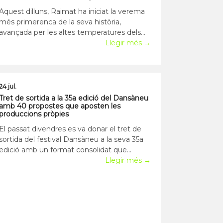
Aquest dilluns, Raimat ha iniciat la verema
més primerenca de la seva història,
avançada per les altes temperatures dels
últims mesos. El celler lleidatà preveu
Llegir més →
assolir una collita "normal" d'uns quatre
milions de quilos de raïm destinats als vins
de Raimat i cinc milio
24 jul.
Tret de sortida a la 35a edició del Dansàneu
amb 40 propostes que aposten les
produccions pròpies
El passat divendres es va donar el tret de
sortida del festival Dansàneu a la seva 35a
edició amb un format consolidat que
aposta fort per les produccions pròpies.
Llegir més →
Pels deu dies que durarà el festival s'han
programat una quarantena de propostes
entre les quals hi ha quatre produc