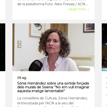
de la plataforma.Foto: Aleix Freixas / ACN.
→
Esquerra Republicana ha obert un
Llegir més →
expedient al candidat de les properes
eleccions municipals de Girona, Marc
Puigtió, després que es filtrés un àudio
compromès a le
05 ag.
Sònia Hernández sobre una sortida forçada
dels murals de Sixena: "No em vull imaginar
aquesta imatge lamentable"
La consellera de Cultura, Sònia Hernández,
entrevistada per l'ACN a la seu del