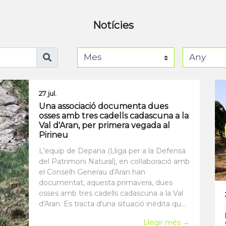
Notícies
27 jul.
Una associació documenta dues
osses amb tres cadells cadascuna a la
Val d'Aran, per primera vegada al
Pirineu
L'equip de Depana (Lliga per a la Defensa
del Patrimoni Natural), en col·laboració amb
el Conselh Generau d'Aran han
documentat, aquesta primavera, dues
osses amb tres cadells cadascuna a la Val
d'Aran. Es tracta d'una situació inèdita que
no s'havia documentat al Pirineu. D
Llegir més →