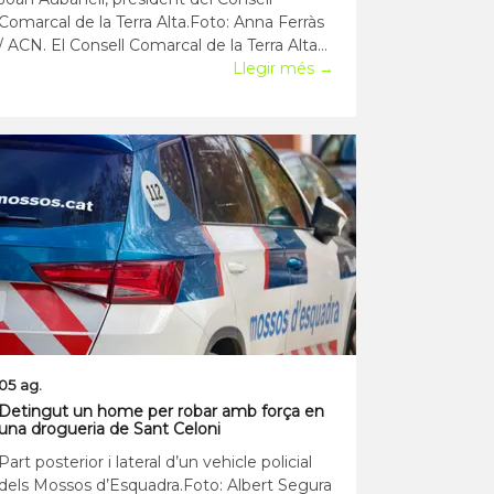
Comarcal de la Terra Alta.Foto: Anna Ferràs
/ ACN. El Consell Comarcal de la Terra Alta
ha al·legat contra el PLATER amb les
Llegir més →
premisses que la comarca es mereix una
moratòria eòlica, perquè ja produeix el 25%
d'aquesta energia renovable, i que cal
prioritzar
05 ag.
Detingut un home per robar amb força en
una drogueria de Sant Celoni
Part posterior i lateral d’un vehicle policial
dels Mossos d’Esquadra.Foto: Albert Segura