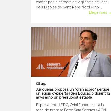
captat per la càmera de vigilància del local
dels Diables de Sant Pere Nord.Foto:
Diables de Sant Pere Nord. Els Diables de
Llegir més 
Sant Pere Nord de Terrassa han denunciat
a través de les xarxes socials l'acte vandàlic
registrat a la seva seu, i que ha provocat
05 ag.
Junqueras proposa un “gran acord” perquè
un equip d'experts lideri Educació durant 12
anys amb un pressupost estable
El president d'ERC, Oriol Junqueras, a la
roda de premsa.Foto: Sara Soteras / ACN.