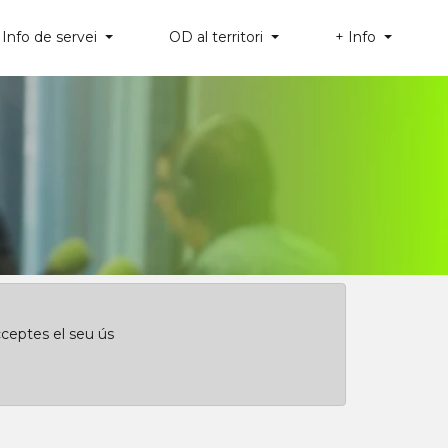
Info de servei
OD al territori
+ Info
×
Clica aquí per començar des de l'inici
cceptes el seu ús