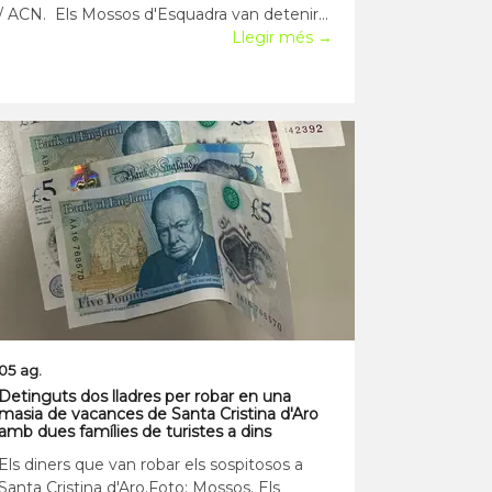
/ ACN. Els Mossos d'Esquadra van detenir
el 31 de juliol un home de 34 anys com a
Llegir més →
presumpte autor d'un delicte de robatori
amb força en una drogueria de Sant Celoni.
Agents del grup FURA van identificar l
05 ag.
Detinguts dos lladres per robar en una
masia de vacances de Santa Cristina d'Aro
amb dues famílies de turistes a dins
Els diners que van robar els sospitosos a
Santa Cristina d'Aro.Foto: Mossos. Els