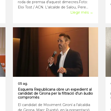
roda de premsa d'aquest dimecres.Foto:
Eloi Tost / ACN. L'alcalde de Salou, Pere
→
Granados, ha carregat aquest dimecres
Llegir més →
contra l'Ajuntament de Cambrils, els
Mossos d'Esquadra i la consellera d'Interior
per la "tolerància" que assegura que hi ha
amb el
05 ag.
Esquerra Republicana obre un expedient al
candidat de Girona per la filtració d'un àudio
compromès
El candidat de Moviment Gironí a l'alcaldia
de Girona, Marc Puigtió, en la presentació