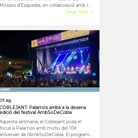
Mossos d'Esquadra, en col·laboració amb les
policies locals de Platja d'Aro i Santa Cristina
Llegir més →
d'Aro han detingut dos lladres de 47 anys
per entrar a robar a una masia de Santa
Cristina amb dues famílies de turistes
05 ag.
COBLEJANT: Palamós arriba a la desena
edició del festival AmbSoDeCobla
Aquesta setmana, el Coblejant posa el
focus a Palamós amb motiu del 10è
aniversari de l'AmbSoDeCobla. El programa