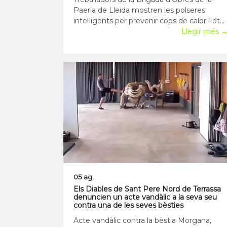
Paeria de Lleida mostren les polseres
intel·ligents per prevenir cops de calor.Foto:
Ajuntament de Lleida. La Paeria de Lleida
Llegir més 
ha iniciat una prova pilot amb el
repartiment de 45 polseres intel·ligents per
prevenir els cops de calor entre treballadors
mu
05 ag.
Els Diables de Sant Pere Nord de Terrassa
denuncien un acte vandàlic a la seva seu
contra una de les seves bèsties
Acte vandàlic contra la bèstia Morgana,