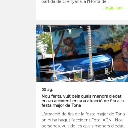
partida de Grenyana, a l'Horta de
Lleida.Foto: Roger Segura / ACN. La collita
Llegir més 
de pera blanquilla ha començat aquest
dimecres amb bones expectatives de
qualitat. El pagès Joan Blanch ha iniciat la
recol·lecció en
05 ag.
Nou ferits, vuit dels quals menors d'edat,
en un accident en una atracció de fira a la
festa major de Tona
L'atracció de fira de la festa major de Tona
on hi ha hagut l'accident.Foto: ACN. Nou
persones, vuit de les quals menors d'edat,