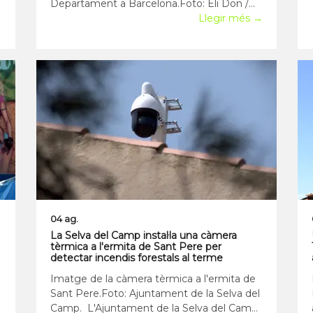
Departament a Barcelona.Foto: Eli Don /
→
ACN. Sònia Hernández va rebre l'encàrrec
Llegir més →
de posar-se al capdavant de la Conselleria
de Cultura fa dos anys per impulsar
"polítiques de continuïtat" amb l'anterior
Govern. Un de
04 ag.
La Selva del Camp instal·la una càmera
tèrmica a l'ermita de Sant Pere per
detectar incendis forestals al terme
Imatge de la càmera tèrmica a l'ermita de
Sant Pere.Foto: Ajuntament de la Selva del
Camp. L'Ajuntament de la Selva del Camp