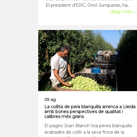
El president d’ERC, Oriol Junqueras, ha
proposat un “gran acord” de país perquè la
Llegir més 
conselleria d’Educació estigui liderada per
un equip d’experts, “persones solvents i
reconegudes”, que puguin desenvolupar
“una
05 ag.
La collita de pera blanquilla arrenca a Lleida
amb bones perspectives de qualitat i
calibres més grans
El pagès Joan Blanch tria peres blanquilla
acabades de collir a la seva finca de la