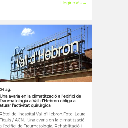
fa un repàs complet a la programació
Llegir més →
d'aquesta edició especial, que consolida el
festival com a punt de trobada de
referència per a la música de cobla.Aplecs
d'estiu i criteris d'admis
04 ag.
Una avaria en la climatització a l’edifici de
Traumatologia a Vall d’Hebron obliga a
aturar l’activitat quirúrgica
Rètol de l'hospital Vall d'Hebron.Foto: Laura
Fíguls / ACN. Una avaria en la climatització
a l’edifici de Traumatologia, Rehabilitació i