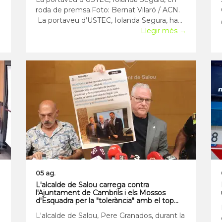
roda de premsa.Foto: Bernat Vilaró / ACN.
La portaveu d’USTEC, Iolanda Segura, ha
→
dit sobre la proposta de “gran acord” del
Llegir més →
president d’ERC, Oriol Junqueras: “Més que
noves fórmules o invents, cal que s’escolti
la comunitat educativa”. Segura ha puntuali
05 ag.
L'alcalde de Salou carrega contra
l'Ajuntament de Cambrils i els Mossos
d'Esquadra per la "tolerància" amb el top
manta
L'alcalde de Salou, Pere Granados, durant la