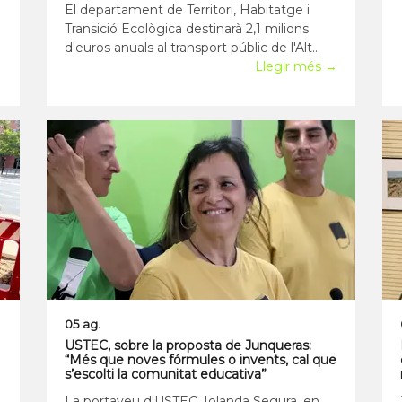
El departament de Territori, Habitatge i
Transició Ecològica destinarà 2,1 milions
d'euros anuals al transport públic de l'Alt
→
Urgell, un 40% més que els 1,5 milions
Llegir més →
actuals, segons l'estudi de millora del
transport públic per carretera a la comarca
presentat, el passat
05 ag.
USTEC, sobre la proposta de Junqueras:
“Més que noves fórmules o invents, cal que
s’escolti la comunitat educativa”
La portaveu d'USTEC, Iolanda Segura, en