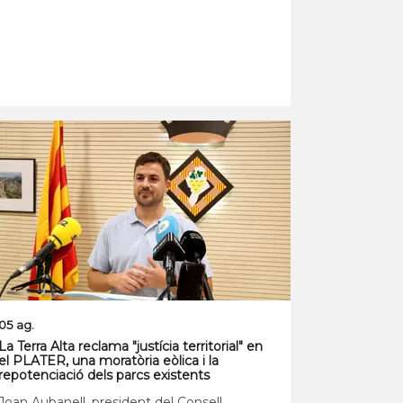
05 ag.
La Terra Alta reclama "justícia territorial" en
el PLATER, una moratòria eòlica i la
repotenciació dels parcs existents
Joan Aubanell, president del Consell